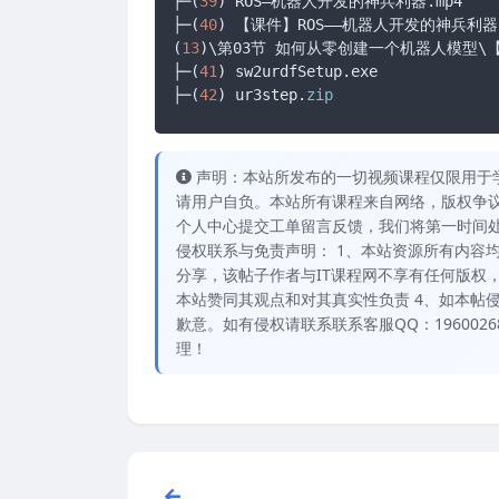
├─(
39
) ROS—机器人开发的神兵利器.mp4

├─(
40
) 【课件】ROS——机器人开发的神兵利器.p
(
13
)\第03节 如何从零创建一个机器人模型
├─(
41
) sw2urdfSetup.exe

├─(
42
) ur3step.
zip
声明：本站所发布的一切视频课程仅限用于
请用户自负。本站所有课程来自网络，版权争议与
个人中心提交工单留言反馈，我们将第一时间
侵权联系与免责声明： 1、本站资源所有内容
分享，该帖子作者与IT课程网不享有任何版权
本站赞同其观点和对其真实性负责 4、如本帖
歉意。如有侵权请联系联系客服QQ：19600
理！