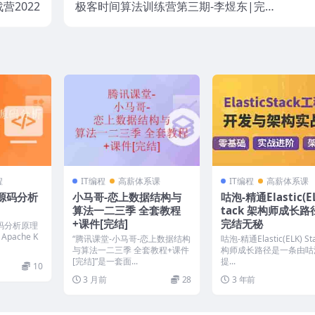
营2022
极客时间算法训练营第三期-李煜东|完结
无秘
程
IT编程
高薪体系课
IT编程
高薪体系课
到源码分析
小马哥-恋上数据结构与
咕泡-精通Elastic(EL
算法一二三季 全套教程
tack 架构师成长路径
+课件[完结]
完结无秘
源码分析原理
ache K
“腾讯课堂-小马哥-恋上数据结构
咕泡-精通Elastic(ELK) St
与算法一二三季 全套教程+课件
构师成长路径是一条由咕
[完结]”是一套面...
提...
10
3 月前
28
3 年前