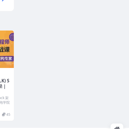
K) S
 |
ack 架
泡学院
45