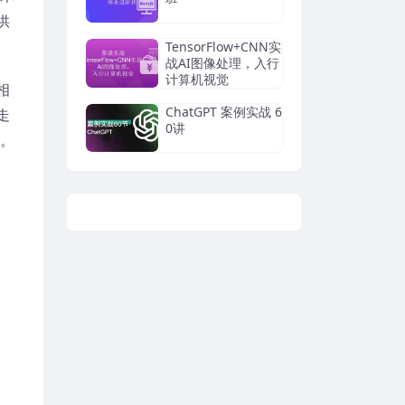
供
TensorFlow+CNN实
战AI图像处理，入行
计算机视觉
相
ChatGPT 案例实战 6
走
0讲
！。