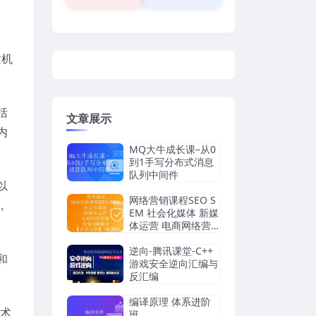
发机
括
文章展示
内
MQ大牛成长课–从0
到1手写分布式消息
队列中间件
以
网络营销课程SEO S
，
EM 社会化媒体 新媒
体运营 电商网络营
销 价值16000元【共
享完毕】 14.32G
逆向-腾讯课堂-C++
和
游戏安全逆向汇编与
反汇编
编译原理 体系进阶
技术
班