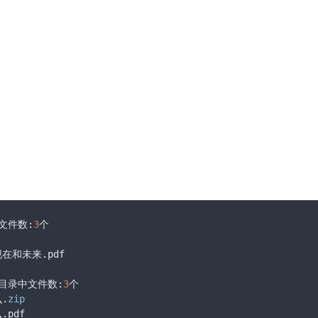
文件数:
3
个

在和未来.pdf

；目录中文件数:
3
个

.
zip
pdf
